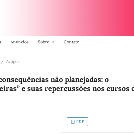
s
Anúncios
Sobre
Contato
/
Artigos
s consequências não planejadas: o
iras” e suas repercussões nos cursos 
PDF