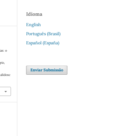
Idioma
English
Português (Brasil)
Español (España)
as: o
pio
,
Enviar Submissão
alidosc