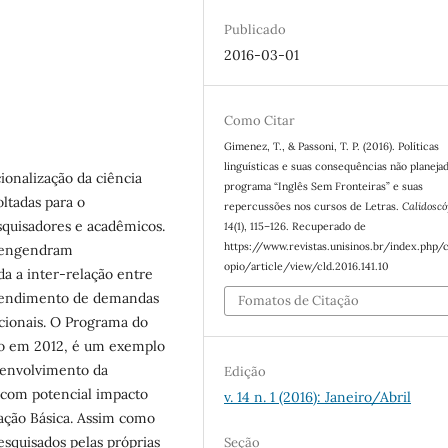
Publicado
2016-03-01
Como Citar
Gimenez, T., & Passoni, T. P. (2016). Políticas
linguísticas e suas consequências não planejad
ionalização da ciência
programa “Inglês Sem Fronteiras” e suas
oltadas para o
repercussões nos cursos de Letras.
Calidoscó
squisadores e acadêmicos.
14
(1), 115–126. Recuperado de
https://www.revistas.unisinos.br/index.php/c
, engendram
opio/article/view/cld.2016.141.10
a a inter-relação entre
atendimento de demandas
Fomatos de Citação
cionais. O Programa do
ado em 2012, é um exemplo
esenvolvimento da
Edição
, com potencial impacto
v. 14 n. 1 (2016): Janeiro/Abril
ação Básica. Assim como
squisados pelas próprias
Seção