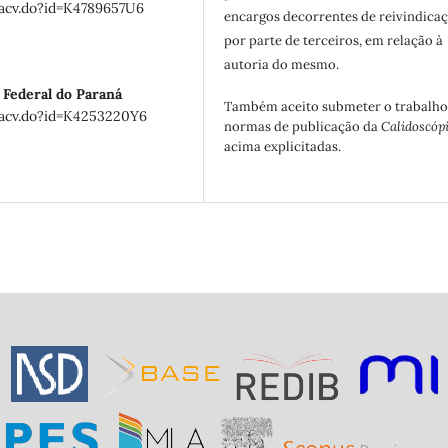
izacv.do?id=K4789657U6
encargos decorrentes de reivindicaç
por parte de terceiros, em relação à
autoria do mesmo.
 Federal do Paraná
Também aceito submeter o trabalho
izacv.do?id=K4253220Y6
normas de publicação da
Calidoscóp
acima explicitadas.