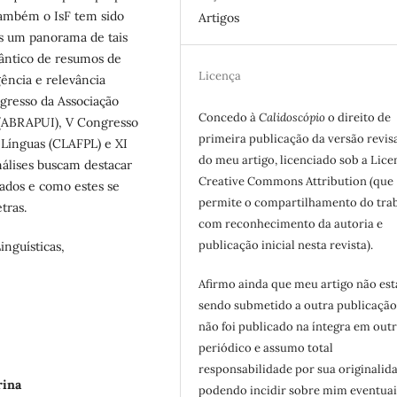
 também o IsF tem sido
Artigos
os um panorama de tais
mântico de resumos de
Licença
ência e relevância
gresso da Associação
Concedo à
Calidoscópio
o direito de
s (ABRAPUI), V Congresso
primeira publicação da versão revis
Línguas (CLAFPL) e XI
do meu artigo, licenciado sob a Lice
nálises buscam destacar
Creative Commons Attribution (que
ados e como estes se
permite o compartilhamento do tra
tras.
com reconhecimento da autoria e
publicação inicial nesta revista).
inguísticas,
Afirmo ainda que meu artigo não est
sendo submetido a outra publicação
não foi publicado na íntegra em out
periódico e assumo total
responsabilidade por sua originalid
rina
podendo incidir sobre mim eventuai