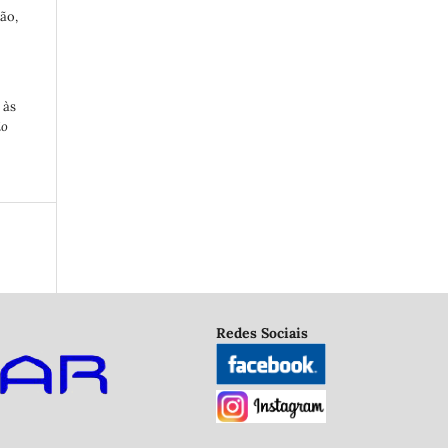
ão,
 às
io
Redes Sociais