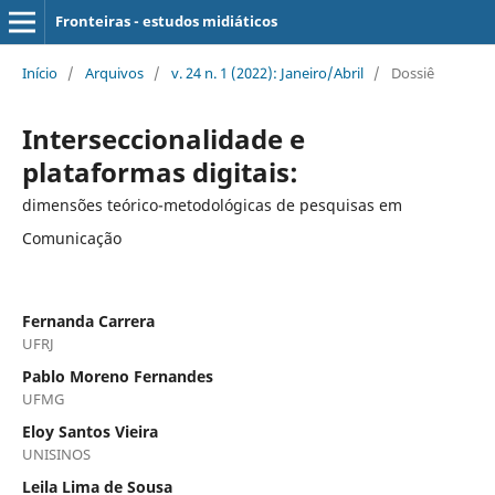
Fronteiras - estudos midiáticos
Início
/
Arquivos
/
v. 24 n. 1 (2022): Janeiro/Abril
/
Dossiê
Interseccionalidade e
plataformas digitais:
dimensões teórico-metodológicas de pesquisas em
Comunicação
Fernanda Carrera
UFRJ
Pablo Moreno Fernandes
UFMG
Eloy Santos Vieira
UNISINOS
Leila Lima de Sousa